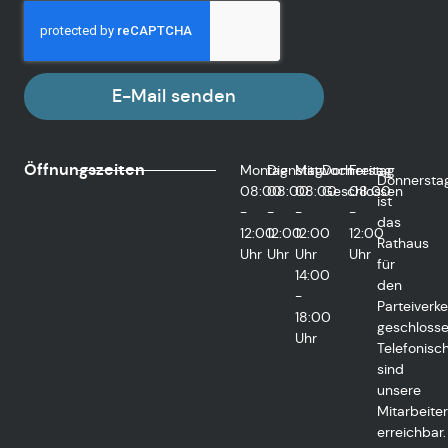
E-Mail senden
Öffnungszeiten
Montag
Dienstag
Mittwoch
Donnerstag
Freitag
Donnersta
08:00
08:00
08:00
Geschlossen
08:00
ist
-
-
-
-
das
12:00
12:00
12:00
12:00
Rathaus
Uhr
Uhr
Uhr
Uhr
für
14:00
den
-
Parteiverke
18:00
geschlosse
Uhr
Telefonisc
sind
unsere
Mitarbeiter
erreichbar.