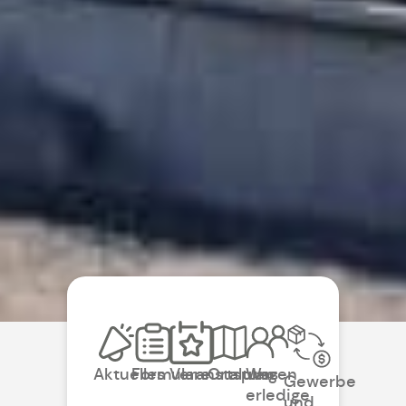
Aktuelles
Formulare
Veranstaltungen
Ortsplan
Was
Gewerbe
erledige
und