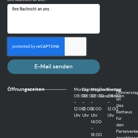
E-Mail senden
Öffnungszeiten
Montag
Dienstag
Mittwoch
Donnerstag
Freitag
Donnersta
08:00
08:00
08:00
Geschlossen
08:00
ist
-
-
-
-
das
12:00
12:00
12:00
12:00
Rathaus
Uhr
Uhr
Uhr
Uhr
für
14:00
den
-
Parteiverke
18:00
geschlosse