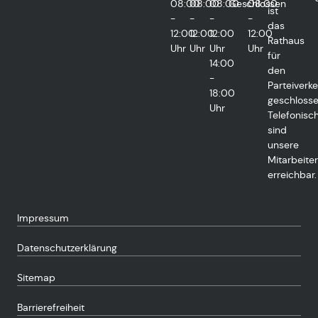
08:00
08:00
08:00
Geschlossen
08:00
ist
-
-
-
-
das
12:00
12:00
12:00
12:00
Rathaus
Uhr
Uhr
Uhr
Uhr
für
14:00
den
-
Parteiverke
18:00
geschlosse
Uhr
Telefonisc
sind
unsere
Mitarbeiter
erreichbar.
Impressum
Datenschutzerklärung
Sitemap
Barrierefreiheit