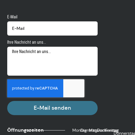
E-Mail
Ihre Nachricht an uns...
E-Mail senden
Öffnungszeiten
Montag
Dienstag
Mittwoch
Donnerstag
Freitag
Donnersta