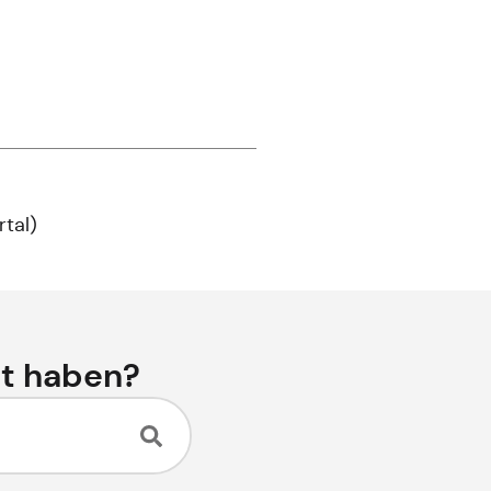
rtal
)
ht haben?