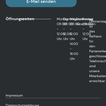
E-Mail senden
Öffnungszeiten
Montag
Dienstag
Mittwoch
Donnerstag
Freitag
Donnersta
08:00
08:00
08:00
Geschlossen
08:00
ist
-
-
-
-
das
12:00
12:00
12:00
12:00
Rathaus
Uhr
Uhr
Uhr
Uhr
für
14:00
den
-
Parteiverke
18:00
geschlosse
Uhr
Telefonisc
sind
unsere
Mitarbeiter
erreichbar.
Impressum
Datenschutzerklärung