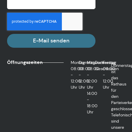
E-Mail senden
Öffnungszeiten
Montag
Dienstag
Mittwoch
Donnerstag
Freitag
Donnersta
08:00
08:00
08:00
Geschlossen
08:00
ist
-
-
-
-
das
12:00
12:00
12:00
12:00
Rathaus
Uhr
Uhr
Uhr
Uhr
für
14:00
den
-
Parteiverke
18:00
geschlosse
Uhr
Telefonisc
sind
unsere