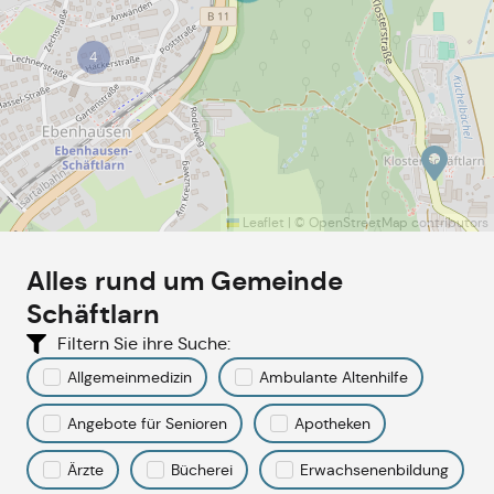
4
Leaflet
|
©
OpenStreetMap
contributors
Alles rund um
Gemeinde
Schäftlarn
Filtern Sie ihre Suche:
Allgemeinmedizin
Ambulante Altenhilfe
Angebote für Senioren
Apotheken
Ärzte
Bücherei
Erwachsenenbildung