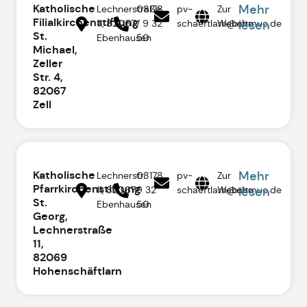
Katholische
Mehr
Lechnerstraße
08178
pv-
Zur
Filialkirchenstiftung
11, 82067
/ 9 32
schaeftlarn@ebmuc.de
Website
lesen
St.
Ebenhausen
50
Michael,
Zeller
Str. 4,
82067
Zell
Katholische
Mehr
Lechnerstr.
08178
pv-
Zur
Pfarrkirchenstiftung
11, 82067
9 32
schaeftlarn@ebmuc.de
Website
lesen
St.
Ebenhausen
50
Georg,
Lechnerstraße
11,
82069
Hohenschäftlarn