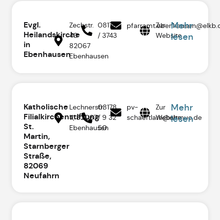
Evgl.
Mehr
Zechstr.
08178
Zur
pfarramt.ebenhausen@elkb.
Heilandskirche
40
/ 3743
Website
lesen
in
82067
Ebenhausen
Ebenhausen
Katholische
Mehr
Lechnerstr.
08178
pv-
Zur
Filialkirchenstiftung
11, 82067
/ 9 32
schaeftlarn@ebmuc.de
Website
lesen
St.
Ebenhausen
50
Martin,
Starnberger
Straße,
82069
Neufahrn