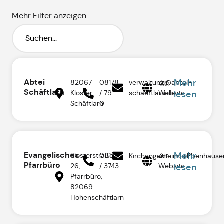
Mehr Filter anzeigen
Abtei
Mehr
82067
08178
verwaltung@abtei-
Zur
Schäftlarn
Kloster
/ 79-
schaeftlarn.de
Website
lesen
Schäftlarn
0
Evangelisches
Mehr
Klosterstraße
08178
Zur
Kirchengemeinde.Ebenhause
Pfarrbüro
26,
/ 3743
Website
lesen
Pfarrbüro,
82069
Hohenschäftlarn